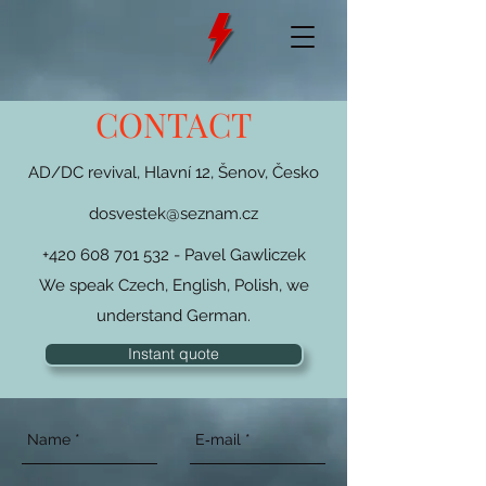
CONTACT
AD/DC revival, Hlavní 12, Šenov, Česko
dosvestek@seznam.cz
+420 608 701 532
- Pavel Gawliczek
We speak Czech, English, Polish, we
understand German.
Instant quote